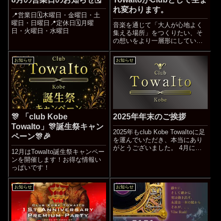
れ変わります。
📍営業日🗓️木曜日・金曜日・土
曜日・日曜日📍定休日🗓️月曜
音楽を通じて「大人が心地よく
日・火曜日・水曜日
集える場所」をつくりたい、そ
の想いをより一層形にしていく
ためのリニューアルです。
お知らせ
お知らせ
🎊 「club Kobe
2025年年末のご挨拶
TowaIto」🎊誕生祭キャン
2025年もclub Kobe TowaItoに足
ペーン🎊🎉
を運んでいただき、本当にあり
がとうございました。 4月に
12月はTowaIto誕生祭キャンペー
DJBAR TowaIto としてスタート
ンを開催します！お得な情報い
し、 11月末から club Kobe
っぱいです！
TowaIto へ。 たくさんの出会い
と音楽に恵ま...続きをみる
お知らせ
お知らせ