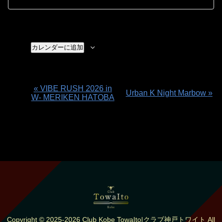
カレンダーに追加
«
VIBE RUSH 2026 in
イ
Urban K Night Marbow
»
W- MERIKEN HATOBA
ベ
ン
ト
ナ
ビ
ゲ
ー
Copyright © 2025-2026 Club Kobe TowaIto|クラブ神戸トワイト All