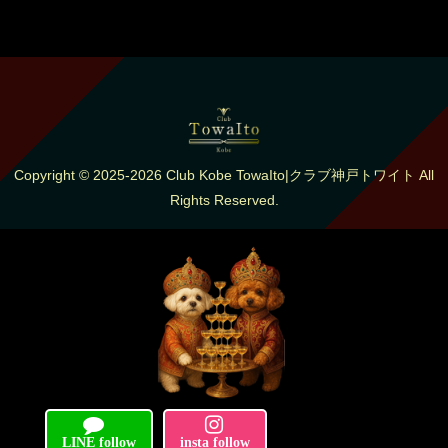
ト
ナ
ビ
ゲ
ー
Copyright © 2025-2026 Club Kobe TowaIto|クラブ神戸トワイト All
Rights Reserved.
シ
ョ
ン
LINE follow
insta follow