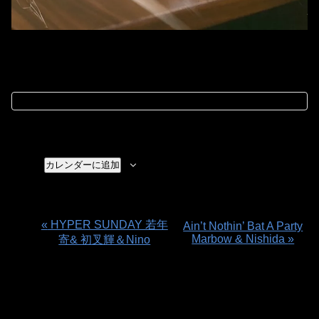
カレンダーに追加
«
HYPER SUNDAY 若年
Ain’t Nothin’ Bat A Party
イ
Marbow & Nishida
»
寄& 初叉輝＆Nino
ベ
ン
ト