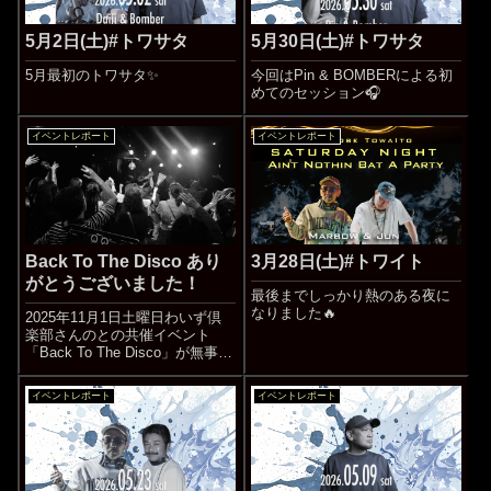
5月2日(土)#トワサタ
5月30日(土)#トワサタ
5月最初のトワサタ✨
今回はPin & BOMBERによる初
めてのセッション🎧
イベントレポート
イベントレポート
Back To The Disco あり
3月28日(土)#トワイト
がとうございました！
最後までしっかり熱のある夜に
なりました🔥
2025年11月1日土曜日わいず倶
楽部さんのとの共催イベント
「Back To The Disco」が無事終
了しました。昭和の青春時代に
タイムスリップしてダンスタイ
イベントレポート
イベントレポート
ム、チャチャのダンスレッス
ン、B-CLAPSによるダンスショ
ータイムそれぞれの...続きをみ
る