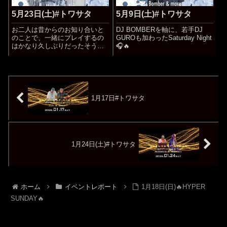
5月23日(土)#トワサタ
5月9日(土)#トワサタ
お二人は昔からのお知り合いと
DJ BOMBERを軸に、若手DJ
のことで、一緒にプレイするの
GUROも加わったSaturday Night
はかなり久しぶりだったそうで
🎧🔥
す✨
1月17日#トワサタ
1月24日(土)#トワサタ
ホーム
イベントレポート
1月18日(日)🔥HYPER
SUNDAY🔥