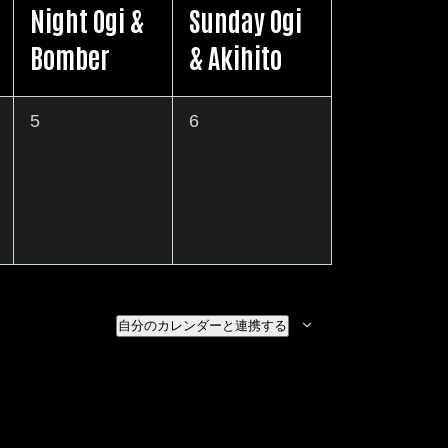
Night Ogi &
Sunday Ogi
ン
ン
Bomber
& Akihito
ト
ト
,
,
0
0
5
6
イ
イ
ベ
ベ
ン
ン
ト
ト
,
,
自分のカレンダーと連携する