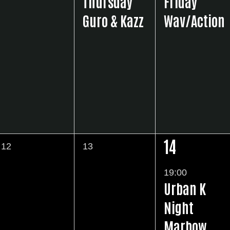
Thursday
Friday
ト
Guro & Kazz
Wav/Action
ト
ト
,
,
,
14
0
0
12
13
1
イ
イ
イ
19:00
ベ
ベ
Urban K
ベ
ン
ン
Night
ン
ト
ト
Marbow
ト
,
,