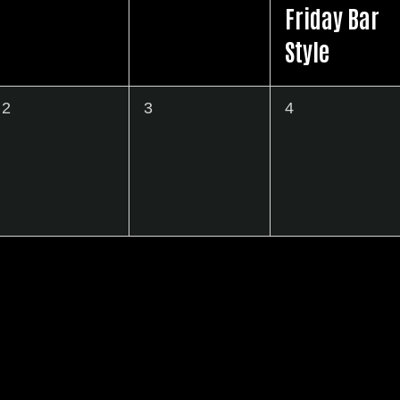
Friday Bar
ン
ト
ト
Style
ト
,
,
,
0
0
0
2
3
4
イ
イ
イ
ベ
ベ
ベ
ン
ン
ン
ト
ト
ト
,
,
,