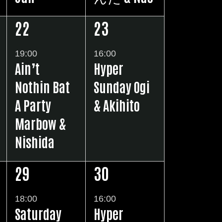
,
,
22
23
1
1
イ
イ
19:00
16:00
Ain’t
Hyper
ベ
ベ
Nothin Bat
Sunday Ogi
ン
ン
A Party
& Akihito
ト
ト
Marbow &
,
,
Nishida
29
30
1
1
イ
イ
18:00
16:00
Saturday
Hyper
ベ
ベ