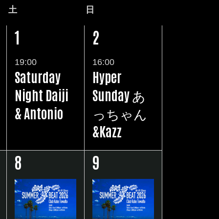
土
土
日
日
ュ
曜
曜
1
2
ー
1
1
日
日
ナ
イ
イ
19:00
16:00
ビ
Saturday
Hyper
ベ
ベ
ゲ
Night Daiji
Sunday あ
ン
ン
ー
& Antonio
っちゃん
ト
ト
シ
&Kazz
,
,
ョ
8
9
ン
1
1
イ
イ
ベ
ベ
ン
ン