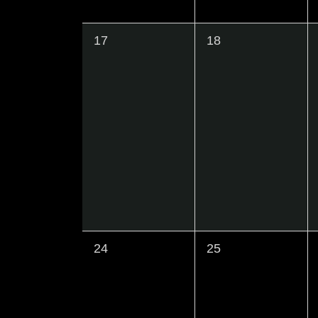
0
0
17
18
イ
イ
ベ
ベ
ン
ン
ト
ト
,
,
0
0
24
25
イ
イ
ベ
ベ
ン
ン