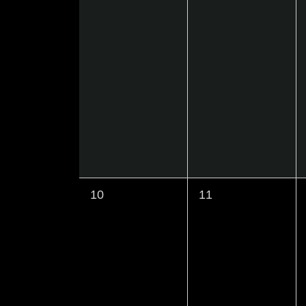
ー
ト
ト
ド
シ
,
,
で
ョ
イ
ベ
ン
ン
を
ト
を
表
検
示
索
0
0
10
11
し
イ
イ
ま
ベ
ベ
す
ン
ン
。
ト
ト
,
,