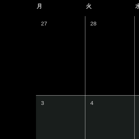
ト
ト
付
月
月
火
火
イ
を
を
を
曜
曜
入
ベ
選
0
0
27
28
日
日
力
検
択
イ
イ
ン
し
ベ
ベ
索
て
ト
ン
ン
く
し
ト
ト
の
だ
,
,
て
さ
カ
い
ナ
レ
。
0
0
ビ
3
4
キ
ン
イ
イ
ー
ゲ
ベ
ベ
ダ
ワ
ン
ン
ー
ー