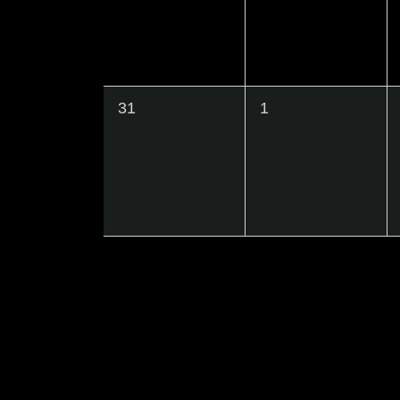
ト
ト
,
,
0
0
31
1
イ
イ
ベ
ベ
ン
ン
ト
ト
,
,