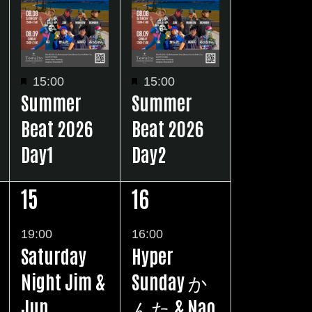
ト
ト
,
,
注
注
15:00
15:00
Summer
Summer
目
目
Beat 2026
Beat 2026
Day1
Day2
15
16
1
1
イ
イ
19:00
16:00
Saturday
Hyper
ベ
ベ
Night Jim &
Sunday か
ン
ン
Jun
んた & Nao
ト
ト