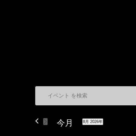
イ
イ
キ
ー
ベ
ベ
ワ
今月
ン
ン
8月 2026年
ー
日
ド