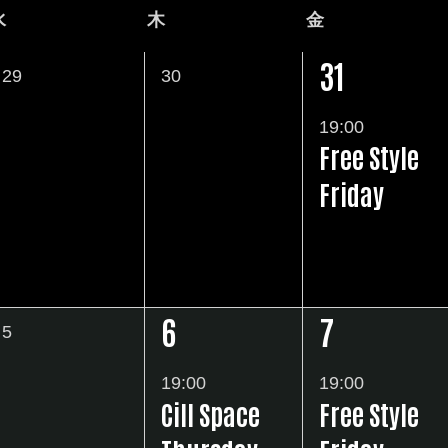
水
水
木
木
金
金
曜
曜
曜
31
0
0
29
30
1
日
日
日
イ
イ
イ
19:00
ベ
ベ
Free Style
ベ
ン
ン
Friday
ン
ト
ト
ト
,
,
,
6
7
0
5
1
1
イ
イ
イ
19:00
19:00
ベ
Cill Space
Free Style
ベ
ベ
ン
ン
ン